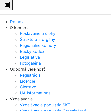
Domov
O komore
Postavenie a úlohy
Štruktúra a orgány
Regionálne komory
Etický kódex
Legislatíva
Fotogaléria
Odborná verejnosť
Registrácia
Licencie
Členstvo
UA Informations
Vzdelávanie
Vzdelávacie podujatia SKF
Vzdelávacie podujatia Organizátori