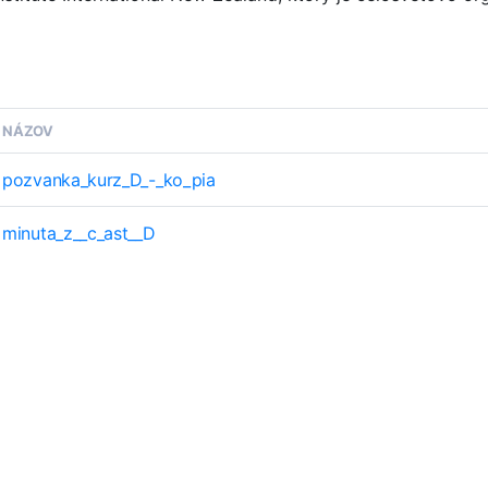
NÁZOV
pozvanka_kurz_D_-_ko_pia
minuta_z__c_ast__D