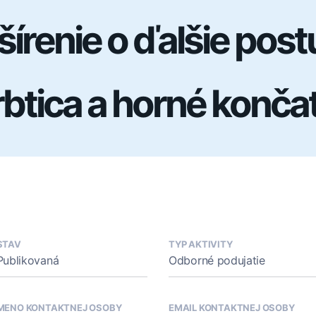
írenie o ďalšie post
btica a horné konča
STAV
TYP AKTIVITY
Publikovaná
Odborné podujatie
MENO KONTAKTNEJ OSOBY
EMAIL KONTAKTNEJ OSOBY