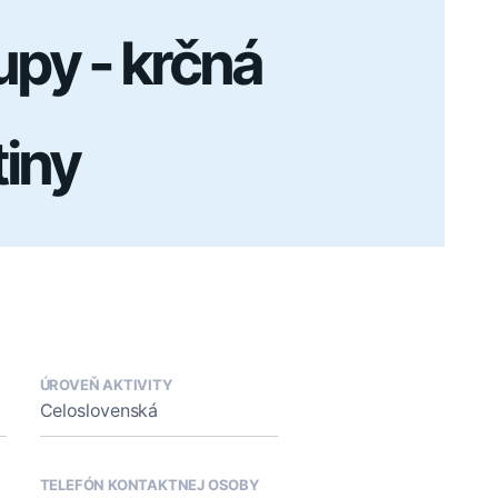
upy - krčná
tiny
ÚROVEŇ AKTIVITY
Celoslovenská
TELEFÓN KONTAKTNEJ OSOBY