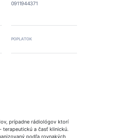
0911944371
POPLATOK
dov, prípadne rádiológov ktorí
 terapeutickú a časť klinickú.
organizovaný podľa rovnakých