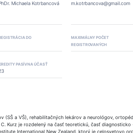
PhDr. Michaela Kotrbancová
m.kotrbancova@gmail.com
REGISTRÁCIA DO
MAXIMÁLNY POČET
REGISTROVANÝCH
KREDITY PASÍVNA ÚČASŤ
23
ov (SŠ a VŠ), rehabilitačných lekárov a neurológov, ortopé
 C. Kurz je rozdelený na časť teoretickú, časť diagnosticko -
nstitute International New Zealand, ktorý je celosvetovo 