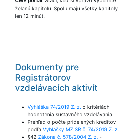
CME portál
. Stačí, keď si vpravo vyberiete
želanú kapitolu. Spolu majú všetky kapitoly
len 12 minút.
Dokumenty pre
Registrátorov
vzdelávacích aktivít
Vyhláška 74/2019 Z. z.
o kritériách
hodnotenia sústavného vzdelávania
Prehľad o počte pridelených kreditov
podľa
Vyhlášky MZ SR č. 74/2019 Z. z.
§42
Zákona č. 578/2004 Z. z.
-