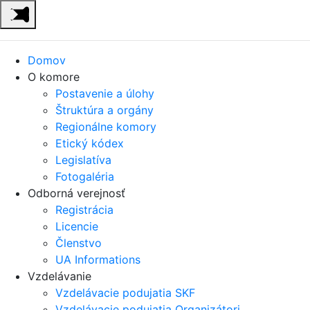
Domov
O komore
Postavenie a úlohy
Štruktúra a orgány
Regionálne komory
Etický kódex
Legislatíva
Fotogaléria
Odborná verejnosť
Registrácia
Licencie
Členstvo
UA Informations
Vzdelávanie
Vzdelávacie podujatia SKF
Vzdelávacie podujatia Organizátori