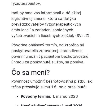
fyzioterapeutov,
radi by sme vás informovali o dôležitej
legislatívnej zmene, ktorá sa dotýka
prevádzkovateľov fyzioterapeutických
ambulancií a zariadení spoločných
vyšetrovacích a liečebných zložiek (SVaLZ).
Pôvodne ohlásený termín, od ktorého sú
poskytovatelia zdravotnej starostlivosti
povinní umožniť pacientom bezhotovostnú
úhradu za poskytnuté služby, sa posúva.
Čo sa mení?
Povinnosť umožniť bezhotovostnú platbu, ak
tržba presahuje sumu
1 €
, bola presunutá:
Pôvodný termín:
1. marec 2026
Nový záväzný termín: 1. máj 2026