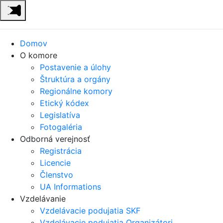
Domov
O komore
Postavenie a úlohy
Štruktúra a orgány
Regionálne komory
Etický kódex
Legislatíva
Fotogaléria
Odborná verejnosť
Registrácia
Licencie
Členstvo
UA Informations
Vzdelávanie
Vzdelávacie podujatia SKF
Vzdelávacie podujatia Organizátori