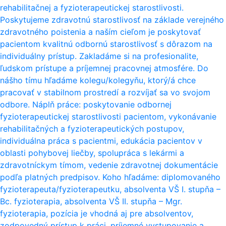
rehabilitačnej a fyzioterapeutickej starostlivosti.
Poskytujeme zdravotnú starostlivosť na základe verejného
zdravotného poistenia a naším cieľom je poskytovať
pacientom kvalitnú odbornú starostlivosť s dôrazom na
individuálny prístup. Zakladáme si na profesionalite,
ľudskom prístupe a príjemnej pracovnej atmosfére. Do
nášho tímu hľadáme kolegu/kolegyňu, ktorý/á chce
pracovať v stabilnom prostredí a rozvíjať sa vo svojom
odbore. Náplň práce: poskytovanie odbornej
fyzioterapeutickej starostlivosti pacientom, vykonávanie
rehabilitačných a fyzioterapeutických postupov,
individuálna práca s pacientmi, edukácia pacientov v
oblasti pohybovej liečby, spolupráca s lekármi a
zdravotníckym tímom, vedenie zdravotnej dokumentácie
podľa platných predpisov. Koho hľadáme: diplomovaného
fyzioterapeuta/fyzioterapeutku, absolventa VŠ I. stupňa –
Bc. fyzioterapia, absolventa VŠ II. stupňa – Mgr.
fyzioterapia, pozícia je vhodná aj pre absolventov,
zodpovedný prístup k práci, príjemné vystupovanie a