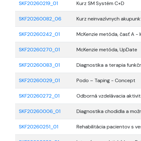
SKF20260219_01
Kurz SM Systém C+D
SKF20260082_06
Kurz neinvazívnych akupunkt
SKF20260242_01
McKenzie metóda, časť A - 
SKF20260270_01
McKenzie metóda, UpDate
SKF20260083_01
Diagnostika a terapia funkčn
SKF20260029_01
Podo – Taping - Concept
SKF20260272_01
Odborná vzdelávacia aktivi
SKF20260006_01
Diagnostika chodidla a možn
SKF20260251_01
Rehabilitácia pacientov s v