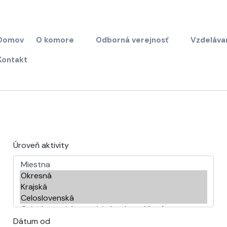
Domov
O komore
Odborná verejnosť
Vzdeláva
Kontakt
Úroveň aktivity
Dátum od