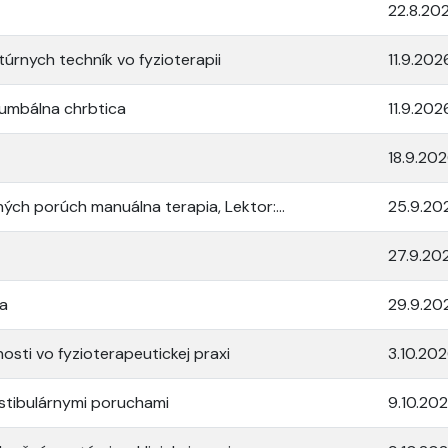
22.8.20
úrnych techník vo fyzioterapii
11.9.202
lumbálna chrbtica
11.9.202
18.9.20
ých porúch manuálna terapia, Lektor:...
25.9.20
27.9.20
ta
29.9.20
osti vo fyzioterapeutickej praxi
3.10.20
estibulárnymi poruchami
9.10.20