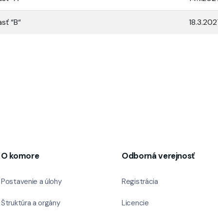
sť “B“
18.3.20
O komore
Odborná verejnosť
Postavenie a úlohy
Registrácia
Štruktúra a orgány
Licencie