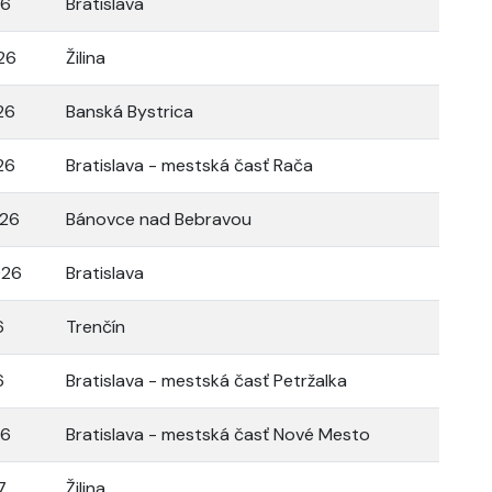
26
Bratislava
26
Žilina
26
Banská Bystrica
26
Bratislava - mestská časť Rača
026
Bánovce nad Bebravou
026
Bratislava
6
Trenčín
6
Bratislava - mestská časť Petržalka
26
Bratislava - mestská časť Nové Mesto
7
Žilina