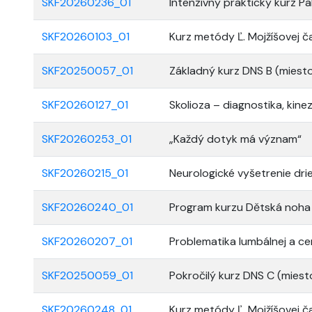
SKF20260236_01
Intenzívny praktický kurz Pa
SKF20260103_01
Kurz metódy Ľ. Mojžíšovej ča
SKF20250057_01
Základný kurz DNS B (miesto
SKF20260127_01
Skolioza – diagnostika, kine
SKF20260253_01
„Každý dotyk má význam“
SKF20260215_01
Neurologické vyšetrenie drie
SKF20260240_01
Program kurzu Dětská noha z
SKF20260207_01
Problematika lumbálnej a cer
SKF20250059_01
Pokročilý kurz DNS C (miest
SKF20260248_01
Kurz metódy Ľ. Mojžíšovej ča