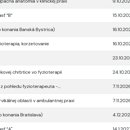
lpačná anatómia v klinickej praxi
9.10.20
sť “B“
15.10.20
 konania Banská Bystrica)
16.10.20
zioterapia, korzetovanie
16.10.20
23.10.2
kovej chrbtice vo fyzioterapii
24.10.2
 pohledu fyzioterapeuta -...
7.11.202
vikálnej oblasti v ambulantnej praxi
7.11.202
o konania Bratislava)
4.12.20
sť “A"
14.1.202