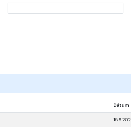
Dátum
15.8.20