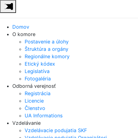
Domov
O komore
Postavenie a úlohy
Štruktúra a orgány
Regionálne komory
Etický kódex
Legislatíva
Fotogaléria
Odborná verejnosť
Registrácia
Licencie
Členstvo
UA Informations
Vzdelávanie
Vzdelávacie podujatia SKF
Vzdelávacie podujatia Organizátori